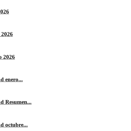
2026
 2026
o 2026
d enero...
ad Resumen...
d octubre...