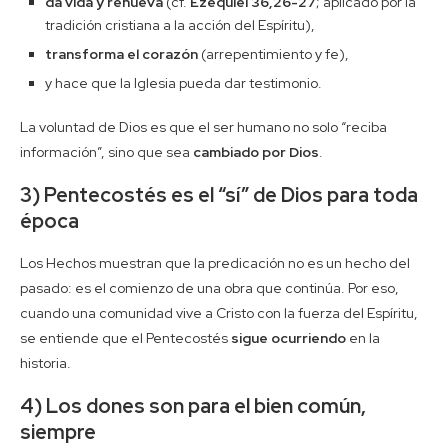
da vida y renueva
(cf.
Ezequiel 36,26-27
; aplicado por la
tradición cristiana a la acción del Espíritu),
transforma el corazón
(arrepentimiento y fe),
y hace que la Iglesia pueda dar testimonio.
La voluntad de Dios es que el ser humano no solo “reciba
información”, sino que sea
cambiado por Dios
.
3) Pentecostés es el “sí” de Dios para toda
época
Los Hechos muestran que la predicación no es un hecho del
pasado: es el comienzo de una obra que continúa. Por eso,
cuando una comunidad vive a Cristo con la fuerza del Espíritu,
se entiende que el Pentecostés
sigue ocurriendo
en la
historia.
4) Los dones son para el bien común,
siempre