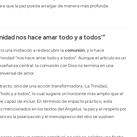
 para que la paz pueda arraigar de manera más profunda.
rinidad nos hace amar todo y a todos’”
o una invitación a redescubrir la
comunión
, y lo hace
rinidad “nos hace amar todo y a todos”. Aunque el artículo es un
enseñanza central: la comunión con Dios no termina en una
universal de amor.
stracto, sino de una acción transformadora. La Trinidad,
do y a todos”, lo cual sugiere un horizonte más amplio que el
lve capaz de incluir. En términos de impacto práctico, esta
mencionados en los textos del Ángelus: la paz y el respeto por
tonces la polarización y el menosprecio del otro se vuelven
e leerse como un camino espiritual: no solo se celebra una fecha,