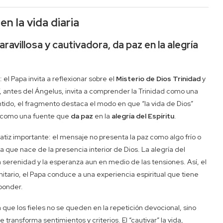
en la vida diaria
ravillosa y cautivadora, da paz en la alegría
el Papa invita a reflexionar sobre el
Misterio de Dios Trinidad
y
V, antes del Ángelus, invita a comprender la Trinidad como una
ntido, el fragmento destaca el modo en que “la vida de Dios”
o como una fuente que
da paz
en la
alegría del Espíritu
.
matiz importante: el mensaje no presenta la paz como algo frío o
ue nace de la presencia interior de Dios. La alegría del
a serenidad y la esperanza aun en medio de las tensiones. Así, el
itario, el Papa conduce a una experiencia espiritual que tiene
sponder.
 que los fieles no se queden en la repetición devocional, sino
transforma sentimientos y criterios. El “cautivar” la vida,