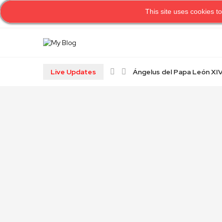
This site uses cookies to
H
Live Updates
Ángelus del Papa León XIV 