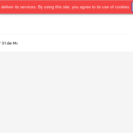
 deliver its services. By using this site, you agree to its use of cookies.
OME
UNIDAD.TV
PRIVACY POLICY
TERMS OF SERVICE
31 de Mayo...