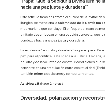
“Papa: ‘Que la Sabiduría Divina ilumine 
hacia una paz justa y duradera’”
Este artículo también retoma el núcleo de la invitación 
litúrgico: se menciona la
solemnidad de la Santísima Tr
mes mariano que concluye. El enfoque del texto es most
trinitario desembocan en una petición concreta: que la 
conduzca hacia una
paz justa y duradera
.
La expresión “paz justa y duradera” sugiere que el Papa n
paz, para el pontífice, está ligada a la justicia. Es deci
del otro y de la voluntad de construir condiciones que
convierte en una articulación entre espiritualidad (Trinid
también
orienta
decisiones y comportamientos.
AsiaNews.it
(
hace 2 horas
)
Diversidad, polarización y reconstr