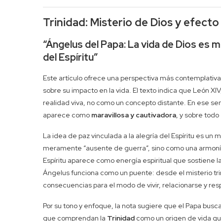
Trinidad: Misterio de Dios y efecto 
“Ángelus del Papa: La vida de Dios es ma
del Espíritu”
Este artículo ofrece una perspectiva más contemplativa: 
sobre su impacto en la vida. El texto indica que León XI
realidad viva, no como un concepto distante. En ese se
aparece como
maravillosa y cautivadora
, y sobre tod
La idea de paz vinculada a la alegría del Espíritu es un 
meramente “ausente de guerra”, sino como una armonía q
Espíritu aparece como energía espiritual que sostiene l
Ángelus funciona como un puente: desde el misterio trin
consecuencias para el modo de vivir, relacionarse y re
Por su tono y enfoque, la nota sugiere que el Papa busca
que comprendan la
Trinidad
como un origen de vida que 