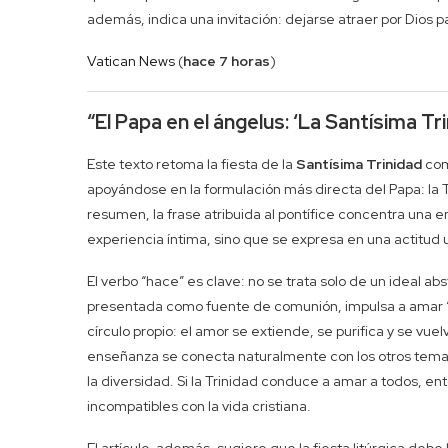
además, indica una invitación: dejarse atraer por Dios
Vatican News
(
hace 7 horas
)
“El Papa en el ángelus: ‘La Santísima T
Este texto retoma la fiesta de la
Santísima Trinidad
com
apoyándose en la formulación más directa del Papa: la T
resumen, la frase atribuida al pontífice concentra una 
experiencia íntima, sino que se expresa en una actitud 
El verbo “hace” es clave: no se trata solo de un ideal ab
presentada como fuente de comunión, impulsa a amar “to
círculo propio: el amor se extiende, se purifica y se vue
enseñanza se conecta naturalmente con los otros temas 
la diversidad. Si la Trinidad conduce a amar a todos, en
incompatibles con la vida cristiana.
El artículo, además, sugiere que la fiesta litúrgica deb