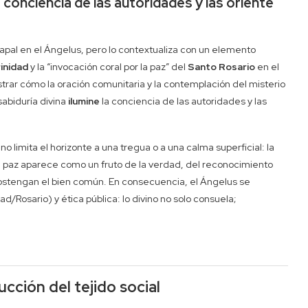
la conciencia de las autoridades y las oriente
papal en el Ángelus, pero lo contextualiza con un elemento
inidad
y la “invocación coral por la paz” del
Santo Rosario
en el
rar cómo la oración comunitaria y la contemplación del misterio
sabiduría divina
ilumine
la conciencia de las autoridades y las
o limita el horizonte a una tregua o a una calma superficial: la
r, la paz aparece como un fruto de la verdad, del reconocimiento
 sostengan el bien común. En consecuencia, el Ángelus se
ad/Rosario) y ética pública: lo divino no solo consuela;
ucción del tejido social