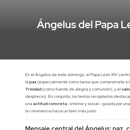
Ángelus del Papa L
En el Ángelus de este domingo, el Papa León XIV centró 
la
paz
(especialmente como tarea que compromete a la
Trinidad
(como fuente de alegría y comunión), y el
valo
desprecio). En conjunto, los textos recopilados destacan
una
actitud concreta
—interior y social— guiada por una
la convivencia hacia un bien más justo.
Mensaje central del Ángelus: paz, c