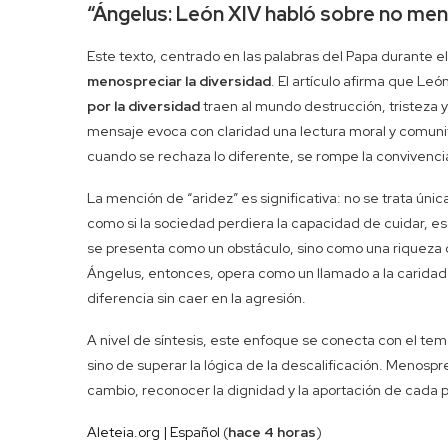
“Ángelus: León XIV habló sobre no meno
Este texto, centrado en las palabras del Papa durante el 
menospreciar la diversidad
. El artículo afirma que Leó
por la diversidad
traen al mundo destrucción, tristeza y
mensaje evoca con claridad una lectura moral y comunit
cuando se rechaza lo diferente, se rompe la convivencia
La mención de “aridez” es significativa: no se trata úni
como si la sociedad perdiera la capacidad de cuidar, e
se presenta como un obstáculo, sino como una riqueza 
Ángelus, entonces, opera como un llamado a la caridad y
diferencia sin caer en la agresión.
A nivel de síntesis, este enfoque se conecta con el tema
sino de superar la lógica de la descalificación. Menospre
cambio, reconocer la dignidad y la aportación de cada 
Aleteia.org | Español
(
hace 4 horas
)