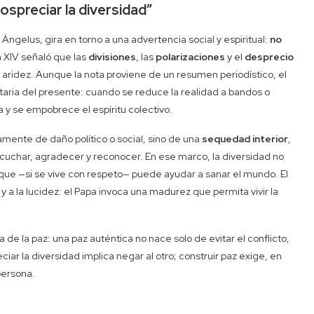
spreciar la diversidad”
Ángelus, gira en torno a una advertencia social y espiritual:
no
n XIV señaló que las
divisiones
, las
polarizaciones
y el
desprecio
 aridez. Aunque la nota proviene de un resumen periodístico, el
aria del presente: cuando se reduce la realidad a bandos o
 y se empobrece el espíritu colectivo.
camente de daño político o social, sino de una
sequedad interior
,
scuchar, agradecer y reconocer. En ese marco, la diversidad no
que —si se vive con respeto— puede ayudar a sanar el mundo. El
 a la lucidez: el Papa invoca una madurez que permita vivir la
 de la paz: una paz auténtica no nace solo de evitar el conflicto,
ciar la diversidad implica negar al otro; construir paz exige, en
persona.