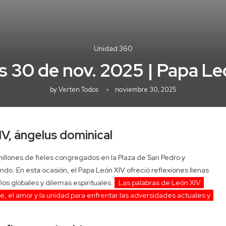
Unidad 360
 30 de nov. 2025 | Papa L
by
Verten Todos
noviembre 30, 2025
V, ángelus dominical
llones de fieles congregados en la Plaza de San Pedro y
do. En esta ocasión, el Papa León XIV ofreció reflexiones llenas
s globales y dilemas espirituales.
Las palabras de León XIV
e, el amor y la unidad para enfrentar las adversidades actuales y