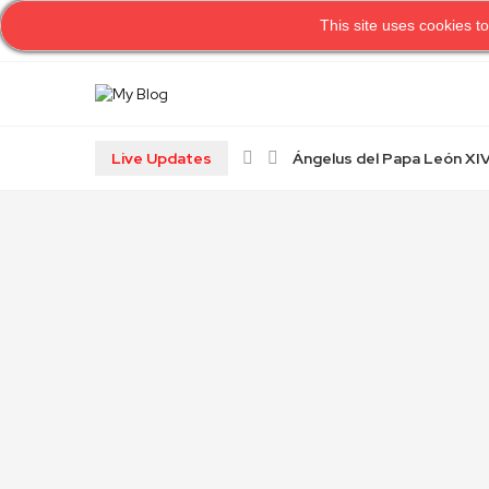
This site uses cookies to
H
Live Updates
Ángelus del Papa León XIV 