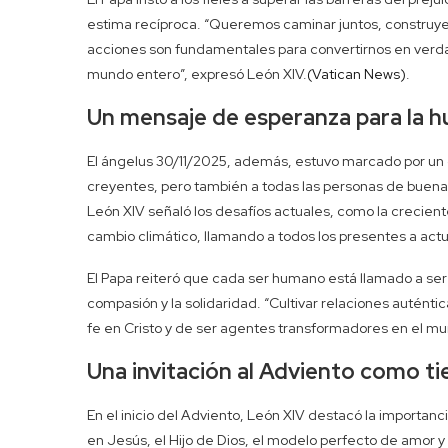
estima recíproca. “Queremos caminar juntos, construye
acciones son fundamentales para convertirnos en verdad
mundo entero”, expresó León XIV.
(Vatican News)
.
Un mensaje de esperanza para la 
El ángelus 30/11/2025, además, estuvo marcado por un 
creyentes, pero también a todas las personas de buena v
León XIV señaló los desafíos actuales, como la crecient
cambio climático, llamando a todos los presentes a act
El Papa reiteró que cada ser humano está llamado a ser t
compasión y la solidaridad. “Cultivar relaciones autént
fe en Cristo y de ser agentes transformadores en el m
Una invitación al Adviento como t
En el inicio del Adviento, León XIV destacó la importan
en Jesús, el Hijo de Dios, el modelo perfecto de amor 