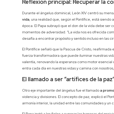
Reflexión principal: Recuperar la co
Durante el ángelus dominical, León XIV centró su mens
vida
, una realidad que, según el Pontífice, está siend
época. El Papa subrayó que el don de la vida debe ser 
momentos de adversidad. “La vida nos es ofrecida com
desafía a encontrar propósito y sentido incluso en las ci
El Pontífice señaló que la Pascua de Cristo, reafirmada 
fuerza transformadora que puede iluminar nuestras vida
valentía, renovando la esperanza como motor esencial d
entra cada día en nuestras vidas y camina con nosotros
El llamado a ser “artífices de la paz
Otro eje importante del ángelus fue el llamado
a promov
violencia y divisiones. El concepto de paz, explicó el Pont
armonía interior, la unidad entre las comunidades y un
El Papa instó a los fieles a superar las barreras del pre