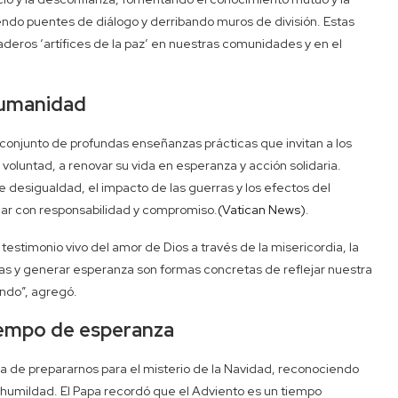
ndo puentes de diálogo y derribando muros de división. Estas
eros ‘artífices de la paz’ en nuestras comunidades y en el
humanidad
conjunto de profundas enseñanzas prácticas que invitan a los
oluntad, a renovar su vida en esperanza y acción solidaria.
e desigualdad, el impacto de las guerras y los efectos del
uar con responsabilidad y compromiso.
(Vatican News)
.
estimonio vivo del amor de Dios a través de la misericordia, la
icas y generar esperanza son formas concretas de reflejar nuestra
undo”, agregó.
iempo de esperanza
cia de prepararnos para el misterio de la Navidad, reconociendo
y humildad. El Papa recordó que el Adviento es un tiempo