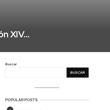
eón XIV…
Buscar
BUSCAR
POPULAR POSTS