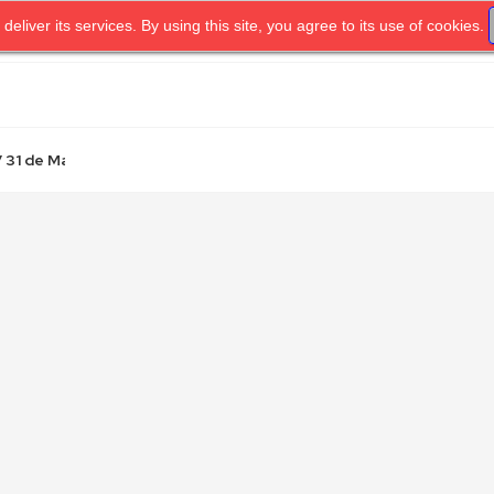
 deliver its services. By using this site, you agree to its use of cookies.
OME
UNIDAD.TV
PRIVACY POLICY
TERMS OF SERVICE
31 de Mayo...