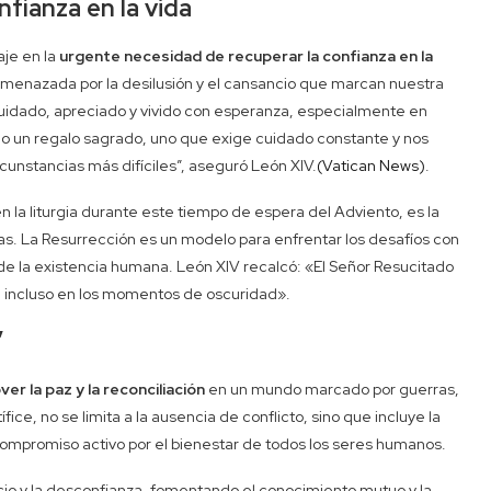
nfianza en la vida
aje en la
urgente necesidad de recuperar la confianza en la
o amenazada por la desilusión y el cansancio que marcan nuestra
cuidado, apreciado y vivido con esperanza, especialmente en
o un regalo sagrado, uno que exige cuidado constante y nos
rcunstancias más difíciles”, aseguró León XIV.
(Vatican News)
.
en la liturgia durante este tiempo de espera del Adviento, es la
s. La Resurrección es un modelo para enfrentar los desafíos con
e la existencia humana. León XIV recalcó: «El Señor Resucitado
, incluso en los momentos de oscuridad».
”
er la paz y la reconciliación
en un mundo marcado por guerras,
ífice, no se limita a la ausencia de conflicto, sino que incluye la
 compromiso activo por el bienestar de todos los seres humanos.
juicio y la desconfianza, fomentando el conocimiento mutuo y la