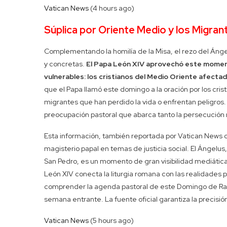
Vatican News
(4 hours ago)
Súplica por Oriente Medio y los Migran
Complementando la homilía de la Misa, el rezo del Ánge
y concretas.
El Papa León XIV aprovechó este momento
vulnerables: los cristianos del Medio Oriente afectad
que el Papa llamó este domingo a la oración por los cris
migrantes que han perdido la vida o enfrentan peligros. 
preocupación pastoral que abarca tanto la persecución r
Esta información, también reportada por Vatican News c
magisterio papal en temas de justicia social. El Ángelus
San Pedro, es un momento de gran visibilidad mediática. A
León XIV conecta la liturgia romana con las realidades pe
comprender la agenda pastoral de este Domingo de Ramo
semana entrante. La fuente oficial garantiza la precisión 
Vatican News
(5 hours ago)