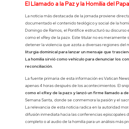
El Llamado a la Paz y la Homilía del Pap
La noticia más destacada de la jornada proviene directa
documentado el contenido teológico y social de la homil
Domingo de Ramos, el Pontífice estructuró su discurso e
como el «Rey de la paz». Este titular no es meramente s
detener la violencia que azota a diversas regiones del
liturgia dominical para lanzar un mensaje que trasciend
La homilía sirvió como vehículo para denunciar los c
reconciliación.
La fuente primaria de esta información es Vatican News, e
apenas 4 horas después de los acontecimientos. El sni
como el «Rey de la paz» y lanzó un firme llamado a de
Semana Santa, donde se conmemora la pasión y el sacrif
La relevancia de esta noticia radica en la autoridad mor
difusión inmediata hacia las conferencias episcopales d
completo o al audio de la homilía para un análisis más p