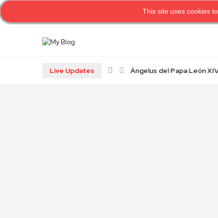
This site uses cookies to
H
Live Updates
Ángelus del Papa León XIV 