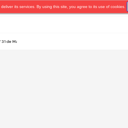
 deliver its services. By using this site, you agree to its use of cookies.
OME
UNIDAD.TV
PRIVACY POLICY
TERMS OF SERVICE
31 de Mayo...