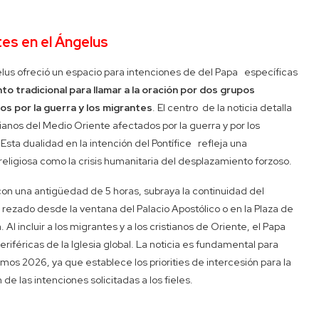
tes en el Ángelus
lus ofreció un espacio para intenciones de del Papa específicas
 tradicional para llamar a la oración por dos grupos
os por la guerra y los migrantes
. El centro de la noticia detalla
tianos del Medio Oriente afectados por la guerra y por los
Esta dualidad en la intención del Pontífice refleja una
eligiosa como la crisis humanitaria del desplazamiento forzoso.
on una antigüedad de 5 horas, subraya la continuidad del
, rezado desde la ventana del Palacio Apostólico o en la Plaza de
l incluir a los migrantes y a los cristianos de Oriente, el Papa
riféricas de la Iglesia global. La noticia es fundamental para
s 2026, ya que establece los priorities de intercesión para la
de las intenciones solicitadas a los fieles.